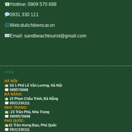
☎Hotline: 0909 570 688
0931 330 111
Web:dulichbiencat.vn
Email: sandbeachtourist@gmail.com
VPĐD
HÀ NỘI:
Số 1 Phố Lê Văn Lương, Hà Nội
☎ 099570688
ĐÀ NẴNG:
15 Phan Châu Trinh, Đà Nẵng
☎ 0931330111
NHA TRANG:
: 23 Trần Phú, Nha Trang
☎ 0909570688
PHÚ QUỐC:
42 Trần Hưng Đạo, Phú Quốc
☎ 0931330111