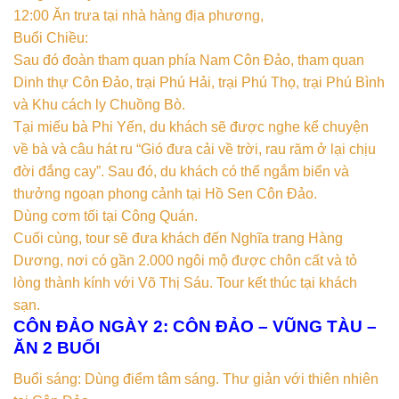
12:00 Ăn trưa tại nhà hàng địa phương,
Buổi Chiều:
Sau đó đoàn tham quan phía Nam Côn Đảo, tham quan
Dinh thự Côn Đảo, trại Phú Hải, trại Phú Thọ, trại Phú Bình
và Khu cách ly Chuồng Bò.
Tại miếu bà Phi Yến, du khách sẽ được nghe kể chuyện
về bà và câu hát ru “Gió đưa cải về trời, rau răm ở lại chịu
đời đắng cay”. Sau đó, du khách có thể ngắm biển và
thưởng ngoạn phong cảnh tại Hồ Sen Côn Đảo.
Dùng cơm tối tại Công Quán.
Cuối cùng, tour sẽ đưa khách đến Nghĩa trang Hàng
Dương, nơi có gần 2.000 ngôi mộ được chôn cất và tỏ
lòng thành kính với Võ Thị Sáu. Tour kết thúc tại khách
sạn.
CÔN ĐẢO NGÀY 2: CÔN ĐẢO – VŨNG TÀU –
ĂN 2 BUỔI
Buổi sáng: Dùng điểm tâm sáng. Thư giản với thiên nhiên