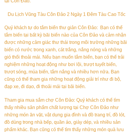
tại Côn Đảo.
Du Lịch Vũng Tàu Côn Đảo 2 Ngày 1 Đêm Tàu Cao Tốc
Quý khách tự do tắm biển thư giản Côn Đảo: Bạn có thể
tắm biển tại bất kỳ bãi biển nào của Côn Đảo và cảm nhận
được những cảm giác thư thái trong môi trường những bãi
biển có nước trong xanh, cát trắng, nắng nóng và những
gió thổi thoải mái. Nếu bạn muốn tắm biển, bạn có thể trải
nghiệm những hoạt động như bơi lội, trượt tuyết biển,
trượt sóng, múa biển, tắm nắng và nhiều hơn nữa. Bạn
cũng có thể tham gia những hoạt động giải trí như đi bộ,
đạp xe, đi dạo, đi thoải mái tại bãi biển.
Tham gia mua sắm chợ Côn Đảo: Quý khách có thể tìm
thấy nhiều sản phẩm chất lượng tại Chợ Côn Đảo như
những món ăn vặt, vật dụng gia đình và đồ trang trí, đồ lót,
đồ dùng trong nhà bếp, quần áo, giày dép, và nhiều sản
phẩm khác. Bạn cũng có thể tìm thấy những món quà lưu