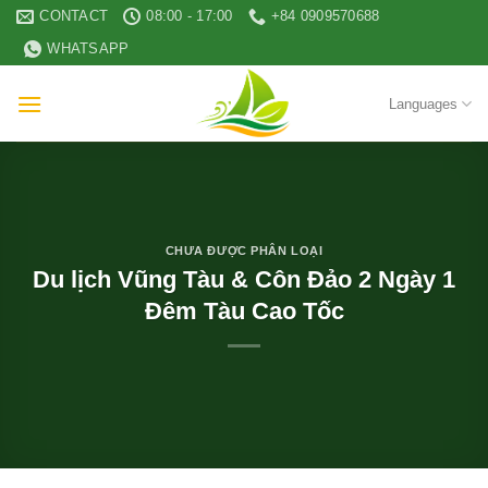
Skip
CONTACT
08:00 - 17:00
+84 0909570688
to
WHATSAPP
content
Languages
CHƯA ĐƯỢC PHÂN LOẠI
Du lịch Vũng Tàu & Côn Đảo 2 Ngày 1
Đêm Tàu Cao Tốc