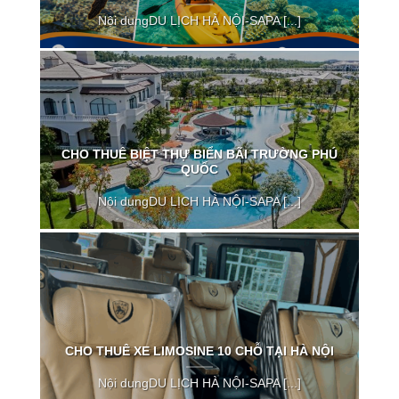
Nội dungDU LỊCH HÀ NỘI-SAPA [...]
CHO THUÊ BIỆT THỰ BIỂN BÃI TRƯỜNG PHÚ
QUỐC
Nội dungDU LỊCH HÀ NỘI-SAPA [...]
CHO THUÊ XE LIMOSINE 10 CHỖ TẠI HÀ NỘI
Nội dungDU LỊCH HÀ NỘI-SAPA [...]