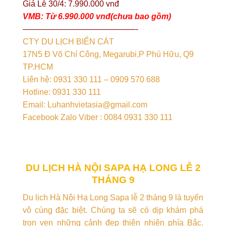
Giá Lễ 30/4: 7.990.000 vnđ
VMB: Từ 6.990.000 vnđ(chưa bao gồm)
——————————————-
CTY DU LỊCH BIỂN CÁT
17N5 Đ Võ Chí Công, Megarubi,P Phú Hữu, Q9
TP.HCM
Liên hệ: 0931 330 111 – 0909 570 688
Hotline: 0931 330 111
Email: Luhanhvietasia@gmail.com
Facebook Zalo Viber : 0084 0931 330 111
DU LỊCH HÀ NỘI SAPA HẠ LONG LỄ 2
THÁNG 9
Du lịch Hà Nội Hạ Long Sapa lễ 2 tháng 9 là tuyến
vô cùng đặc biệt. Chúng ta sẽ có dịp khám phá
trọn vẹn những cảnh đẹp thiên nhiên phía Bắc.