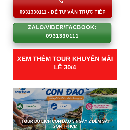
0931330111 - ĐỂ TƯ VẤN TRỰC TIẾP
ZALO/VIBER/FACBOOK:
0931330111
XEM THÊM TOUR KHUYẾN MÃI
LỄ 30/4
TOUR DU LỊCH CÔN ĐẢO 3 NGÀY 2 ĐÊM SÀI
GÒN TPHCM