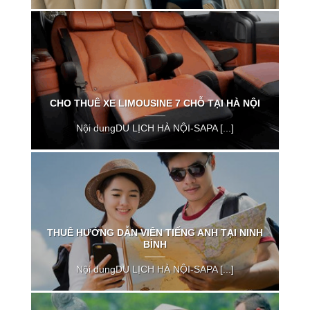
CHO THUÊ XE LIMOUSINE 7 CHỖ TẠI HÀ NỘI
Nội dungDU LỊCH HÀ NỘI-SAPA [...]
THUÊ HƯỚNG DẪN VIÊN TIẾNG ANH TẠI NINH
BÌNH
Nội dungDU LỊCH HÀ NỘI-SAPA [...]