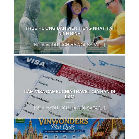
THUÊ HƯỚNG DẪN VIÊN TIẾNG NHẬT TẠI
NINH BÌNH
Nội dungDU LỊCH HÀ NỘI-SAPA [...]
LÀM VISA CAMPUCHIA TRAVEL GIA HẠN ĐI
LÀM
Nội dungDU LỊCH HÀ NỘI-SAPA [...]