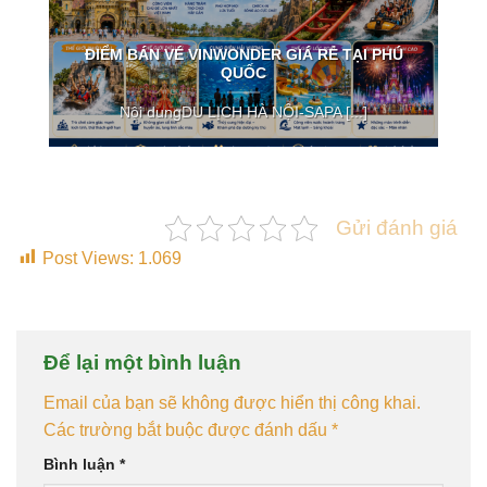
ĐIỂM BÁN VÉ VINWONDER GIÁ RẺ TẠI PHÚ
QUỐC
Nội dungDU LỊCH HÀ NỘI-SAPA [...]
Gửi đánh giá
Post Views:
1.069
Để lại một bình luận
Email của bạn sẽ không được hiển thị công khai.
Các trường bắt buộc được đánh dấu
*
Bình luận
*