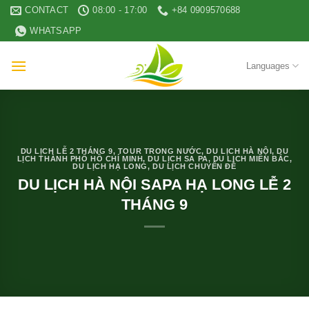
Skip
CONTACT
08:00 - 17:00
+84 0909570688
to
WHATSAPP
content
Languages
DU LỊCH LỄ 2 THÁNG 9
,
TOUR TRONG NƯỚC
,
DU LỊCH HÀ NỘI
,
DU
LỊCH THÀNH PHỐ HỒ CHÍ MINH
,
DU LỊCH SA PA
,
DU LỊCH MIỀN BẮC
,
DU LỊCH HẠ LONG
,
DU LỊCH CHUYÊN ĐỀ
DU LỊCH HÀ NỘI SAPA HẠ LONG LỄ 2
THÁNG 9