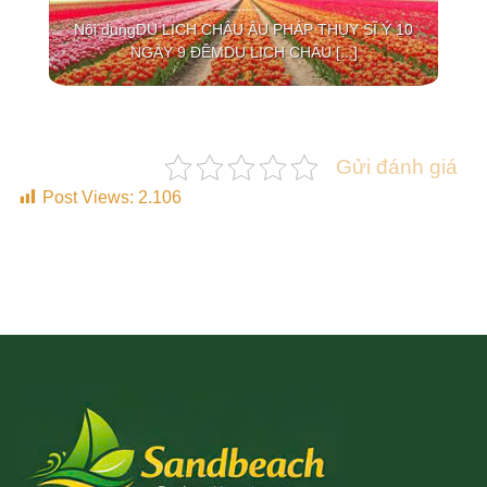
 10
Nội dungDU LỊCH CHÂU ÂU PHÁP THỤY SĨ Ý 10
NGÀY 9 ĐÊMDU LỊCH CHÂU [...]
Gửi đánh giá
Post Views:
2.106