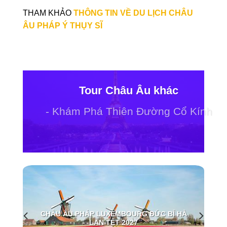
THAM KHẢO
THÔNG TIN VỀ DU LỊCH CHÂU
ÂU PHÁP Ý THỤY SĨ
Tour Châu Âu khác
- Khám Phá Thiên Đường Cổ Kính
Y 9
CHÂU ÂU PHÁP LUXEMBOURG ĐỨC BỈ HÀ
LAN TẾT 2027