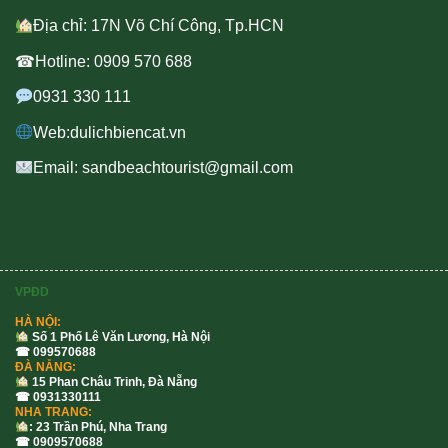
Địa chỉ: 17N Võ Chí Công, Tp.HCN
☎Hotline: 0909 570 688
0931 330 111
Web:dulichbiencat.vn
Email: sandbeachtourist@gmail.com
VPĐD
HÀ NỘI:
Số 1 Phố Lê Văn Lương, Hà Nội
☎ 099570688
ĐÀ NẴNG:
15 Phan Châu Trinh, Đà Nẵng
☎ 0931330111
NHA TRANG:
: 23 Trần Phú, Nha Trang
☎ 0909570688