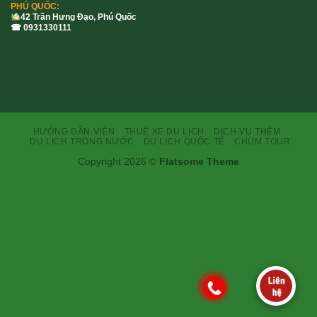
PHÚ QUỐC:
42 Trần Hưng Đạo, Phú Quốc
☎ 0931330111
HƯỚNG DẪN VIÊN
THUÊ XE DU LỊCH
DỊCH VỤ THÊM
DU LỊCH TRONG NƯỚC
DU LỊCH QUỐC TẾ
CHÙM TOUR
Copyright 2026 ©
Flatsome Theme