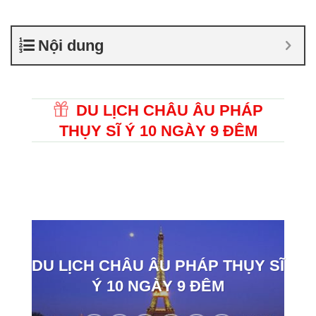
Nội dung
DU LỊCH CHÂU ÂU PHÁP
THỤY SĨ Ý 10 NGÀY 9 ĐÊM
DU LỊCH CHÂU ÂU PHÁP THỤY SĨ
Ý 10 NGÀY 9 ĐÊM