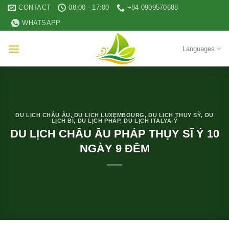
Skip
CONTACT
08:00 - 17:00
+84 0909570688
to
WHATSAPP
content
Languages
DU LỊCH CHÂU ÂU
,
DU LỊCH LUXEMBOURG
,
DU LỊCH THỤY SỸ
,
DU
LỊCH BỈ
,
DU LỊCH PHÁP
,
DU LỊCH ITALYA-Ý
DU LỊCH CHÂU ÂU PHÁP THỤY SĨ Ý 10
NGÀY 9 ĐÊM