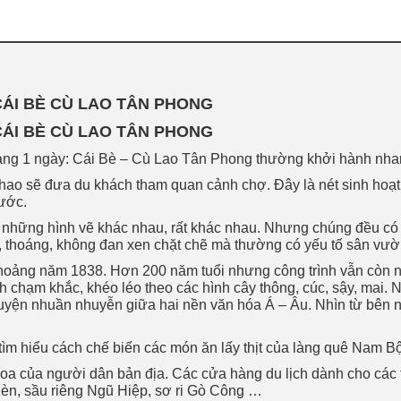
 CÁI BÈ CÙ LAO TÂN PHONG
 CÁI BÈ CÙ LAO TÂN PHONG
g 1 ngày: Cái Bè – Cù Lao Tân Phong thường khởi hành nha
ao sẽ đưa du khách tham quan cảnh chợ. Đây là nét sinh hoạt
ước.
i những hình vẽ khác nhau, rất khác nhau. Nhưng chúng đều c
 thoáng, không đan xen chặt chẽ mà thường có yếu tố sân vườ
hoảng năm 1838. Hơn 200 năm tuổi nhưng công trình vẫn còn n
ình chạm khắc, khéo léo theo các hình cây thông, cúc, sậy, ma
quyện nhuần nhuyễn giữa hai nền văn hóa Á – Âu. Nhìn từ bên n
 tìm hiểu cách chế biến các món ăn lấy thịt của làng quê Nam 
hoa của người dân bản địa. Các cửa hàng du lịch dành cho các 
èn, sầu riêng Ngũ Hiệp, sơ ri Gò Công …