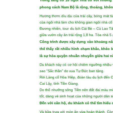
thờ Công giáo đẹp nhất miền Tây Nam b
Đi tour Cái Bè – Cù Lao Tân Phong đế
làng cổ được bảo vệ tốt nhất Việt Nam.
Trước đây, Đông Hòa Hiệp là nơi tọa lạc của 
ngôi đình cổ hơn một trăm năm tuổi.
Trong làng có 10 ngôi nhà cổ với những
phong cách Nam Bộ là rộng, thoáng, khôn
Hương thơm dìu dịu của trái cây, bóng mát 
của ngôi nhà làm cho không gian ngôi nhà cổ 
Đương nhiên, tour du lịch Cái Bè – Cù Lao T
giữa vườn cây ăn trái rộng 1,8 ha.
Tòa nhà 5 
Công trình được xây dựng vào khoảng nă
thể thấy rất nhiều hình chạm khắc, khéo 
là sự hòa quyện nhuần nhuyễn giữa hai n
Du khách này có cơ hội chiêm ngưỡng nhiều v
sao “Sắc thần” do vua Tự Đức ban tặng.
Rời Làng cổ Hòa Hiệp, đoàn tàu du lịch đến