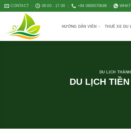
Skip
CONTACT
08:00 - 17:00
+84 0909570688
WHAT
to
content
HƯỚNG DẪN VIÊN
THUÊ XE DU 
DU LỊCH THÀNH
DU LỊCH TIỀ