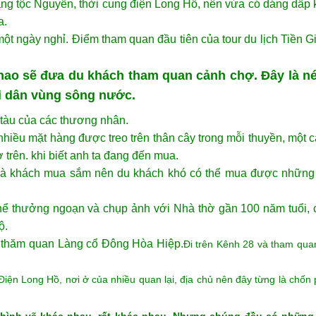
g 1 ngày: Cái Bè – Cù Lao Tân Phong thường khởi
ạy theo trục đường chính Sài Gòn – Trung Lương. Du lịch tỉn
ng tộc Nguyễn, thời cung điện Long Hồ, nên vừa có dáng dấp ki
a.
ột ngày nghỉ. Điểm tham quan đầu tiên của tour du lịch Tiền 
ao sẽ đưa du khách tham quan cảnh chợ. Đây là nét
i dân vùng sông nước.
 tàu của các thương nhân.
hiều mặt hàng được treo trên thân cây trong mỗi thuyền, một 
trên. khi biết anh ta đang đến mua.
là khách mua sắm nên du khách khó có thể mua được những
ể thưởng ngoạn và chụp ảnh với Nhà thờ gần 100 năm tuổi, công