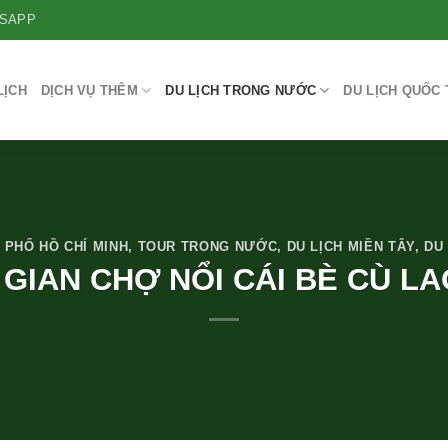
SAPP
LỊCH
DỊCH VỤ THÊM
DU LỊCH TRONG NƯỚC
DU LỊCH QUỐC 
 PHỐ HỒ CHÍ MINH
,
TOUR TRONG NƯỚC
,
DU LỊCH MIỀN TÂY
,
DU
N GIAN CHỢ NỔI CÁI BÈ CÙ L