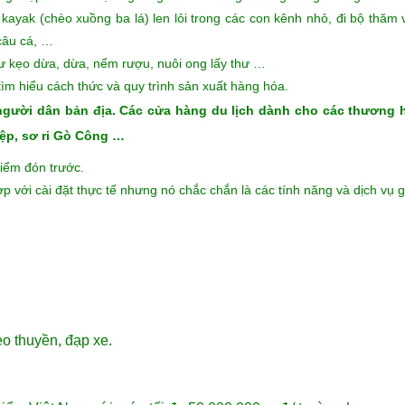
 là nơi lý tưởng cho cây ngọt lành.
Du lịch xanh trên đảo phát triển 
inh sống trên mảnh đất này còn chất phác làm rẫy. thời kỳ chôn cất. M
 cách chế biến các món ăn lấy thịt của làng quê Nam Bộ từ vùng
 gì đẹp hơn là được nghỉ ngơi trên những chiếc giường nằm giữa bóng 
kayak (chèo xuồng ba lá) len lỏi trong các con kênh nhỏ, đi bộ thăm
câu cá, …
 kẹo dừa, dừa, nếm rượu, nuôi ong lấy thư …
tìm hiểu cách thức và quy trình sản xuất hàng hóa.
người dân bản địa.
Các cửa hàng du lịch dành cho các thương hi
iệp, sơ ri Gò Công …
điểm đón trước.
p với cài đặt thực tế nhưng nó chắc chắn là các tính năng và dịch vụ 