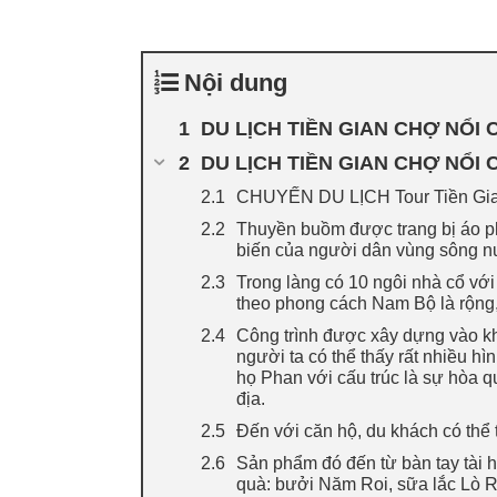
Nội dung
DU LỊCH TIỀN GIAN CHỢ NỔI
DU LỊCH TIỀN GIAN CHỢ NỔI
CHUYẾN DU LỊCH Tour Tiền Gian
Thuyền buồm được trang bị áo ph
biến của người dân vùng sông n
Trong làng có 10 ngôi nhà cổ vớ
theo phong cách Nam Bộ là rộng,
Công trình được xây dựng vào k
người ta có thể thấy rất nhiều h
họ Phan với cấu trúc là sự hòa 
địa.
Đến với căn hộ, du khách có thể
Sản phẩm đó đến từ bàn tay tài 
quà: bưởi Năm Roi, sữa lắc Lò R