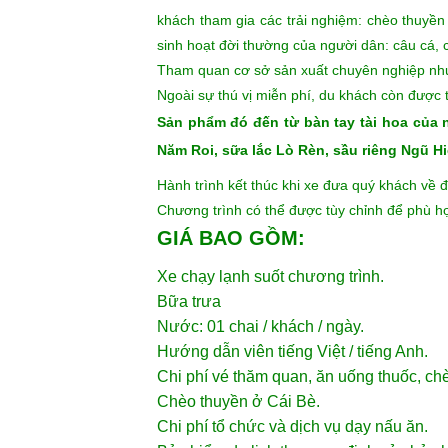
Cai Lậy, tỉnh Tiền Giang.
Do thổ nhưỡng sông Tiền nên đất đai màu mỡ,
tốt, dáng vẻ sinh hoạt của những người dân s
Đến với căn hộ, du khách có thể tìm hiểu
Và bữa trưa với món ăn vừa hoàn thành.
Còn
khách tham gia các trải nghiệm: chèo thuyền 
sinh hoạt đời thường của người dân: câu cá, 
Tham quan cơ sở sản xuất chuyên nghiệp như
Ngoài sự thú vị miễn phí, du khách còn được 
Sản phẩm đó đến từ bàn tay tài hoa của 
Năm Roi, sữa lắc Lò Rèn, sầu riêng Ngũ H
Hành trình kết thúc khi xe đưa quý khách về 
Chương trình có thể được tùy chỉnh để phù hợ
GIÁ BAO GỒM:
Xe chạy lạnh suốt chương trình.
Bữa trưa