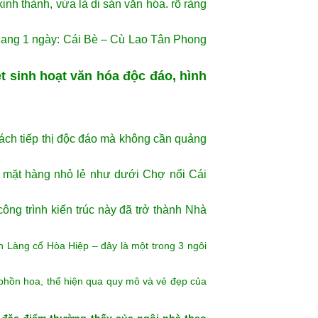
 hành nhanh vì quãng đường hơn
h Long An và một số huyện của tỉnh Tiền
nh thành, vừa là di sản văn hóa. rõ ràng
Giang 1 ngày: Cái Bè – Cù Lao Tân Phong
 sinh hoạt văn hóa độc đáo, hình
cách tiếp thị độc đáo mà không cần quảng
 mặt hàng nhỏ lẻ như dưới Chợ nổi Cái
 trình kiến ​​trúc này đã trở thành Nhà