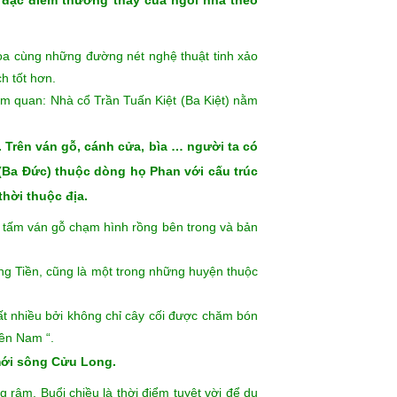
n Làng cổ Hòa Hiệp – đây là một trong 3 ngôi
n phồn hoa, thể hiện qua quy mô và vẻ đẹp của
 đặc điểm thường thấy của ngôi nhà theo
òa cùng những đường nét nghệ thuật tinh xảo
h tốt hơn.
am quan: Nhà cổ Trần Tuấn Kiệt (Ba Kiệt) nằm
.
Trên ván gỗ, cánh cửa, bìa … người ta có
 (Ba Đức) thuộc dòng họ Phan với cấu trúc
thời thuộc địa.
ữ tấm ván gỗ chạm hình rồng bên trong và bản
g Tiền, cũng là một trong những huyện thuộc