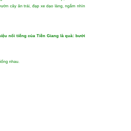
rất nhiều bởi không chỉ cây cối được chăm bón
iền Nam “.
 mới sông Cửu Long.
râm. Buổi chiều là thời điểm tuyệt vời để du
 vườn cây ăn trái, đạp xe dạo làng, ngắm nhìn
ệu nổi tiếng của Tiền Giang là quà: bưởi
giống nhau.