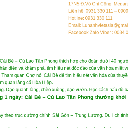
17N5 Đ.Võ Chí Công, Megar
Liên hệ: 0931 330 111 – 090
Hotline: 0931 330 111
 CHỢ NỔI CÁI
Email: Luhanhvietasia@gmai
N PHONG
Facebook Zalo Viber : 0084 
i Cái Bè – Cù Lao Tân Phong thích hợp cho đoàn dưới 40 người
nhận diện và khám phá, tìm hiểu nét độc đáo của văn hóa miệt
 Tham quan Chợ nổi Cái Bè để tìm hiểu nét văn hóa của thuyề
m quan làng cổ Hòa Hiệp.
ng. Dạo quanh làng, chèo xuồng, dạo vườn. Học cách nấu đồ b