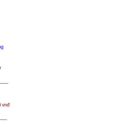
ng
₫
—–
0 vnđ
—-