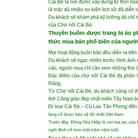
CHUYẾN DU LỊCH Tour Tiền Gian
100km.
Để rút ngắn thời gian di chuyển, xe ch
Giang như Châu Thành, Cai Lậy.
Cái Bè là nơi được xây dựng từ thời hoà
là mặc dù nhiều sự kiện lịch sử đã diễn r
Du khách sẽ khám phá kỹ lưỡng dù chỉ m
của Chợ nổi Cái Bè.
Thuyền buồm được trang bị áo ph
thức mua bán phổ biến của ngườ
Mọi hoạt động buôn bán đều diễn ra trên
Du khách sẽ ngạc nhiên trước hình ảnh n
cáo, người mua chỉ cần xem những thứ ở 
Đặc điểm của chợ nổi Cái Bè đa phần 
Răng.
Từ Chợ nổi Cái Bè, du khách cũng có th