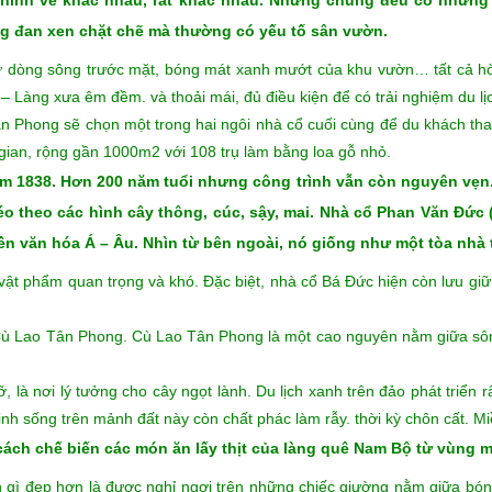
ộ.
n thăm quan Làng cổ Đông Hòa Hiệp.
Đi trên Kênh 28 và tham qua
Điện Long Hồ, nơi ở của nhiều quan lại, địa chủ nên đây từng là chố
 hình vẽ khác nhau, rất khác nhau. Nhưng chúng đều có những
g đan xen chặt chẽ mà thường có yếu tố sân vườn.
từ dòng sông trước mặt, bóng mát xanh mướt của khu vườn… tất cả h
– Làng xưa êm đềm. và thoải mái, đủ điều kiện để có trải nghiệm du lịc
ân Phong sẽ chọn một trong hai ngôi nhà cổ cuối cùng để du khách th
gian, rộng gần 1000m2 với 108 trụ làm bằng loa gỗ nhỏ.
m 1838. Hơn 200 năm tuổi nhưng công trình vẫn còn nguyên vẹn
léo theo các hình cây thông, cúc, sậy, mai. Nhà cổ Phan Văn Đức
ền văn hóa Á – Âu.
Nhìn từ bên ngoài, nó giống như một tòa nhà 
ật phẩm quan trọng và khó. Đặc biệt, nhà cổ Bá Đức hiện còn lưu gi
 Cù Lao Tân Phong. Cù Lao Tân Phong là một cao nguyên nằm giữa sôn