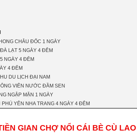
I
PHONG CHÂU ĐỐC 1 NGÀY
ĐÀ LẠT 5 NGÀY 4 ĐÊM
5 NGÀY 4 ĐÊM
GÀY 4 ĐÊM
HU DU LỊCH ĐẠI NAM
CÔNG VIÊN NƯỚC ĐẦM SEN
ỪNG NGẬP MẶN 1 NGÀY
 PHÚ YÊN NHA TRANG 4 NGÀY 4 ĐÊM
TIỀN GIAN CHỢ NỔI CÁI BÈ CÙ LA